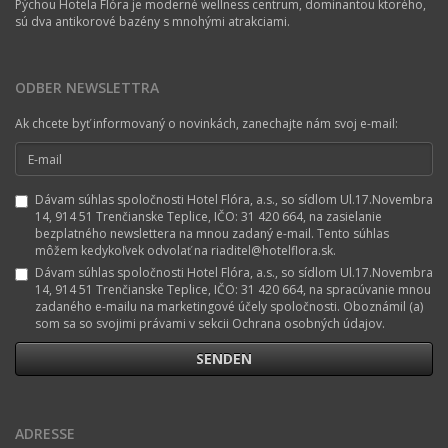
Pýchou Hotela Flóra je moderné wellness centrum, dominantou ktorého,
sú dva antikorové bazény s mnohými atrakciami.
ODBER NEWSLETTRA
Ak chcete byť informovaný o novinkách, zanechajte nám svoj e-mail:
Dávam súhlas spoločnosti Hotel Flóra, a.s., so sídlom Ul.17.Novembra
14, 914 51 Trenčianske Teplice, IČO: 31 420 664, na zasielanie
bezplatného newslettera na mnou zadaný e-mail. Tento súhlas
môžem kedykoľvek odvolať na riaditel@hotelflora.sk.
Dávam súhlas spoločnosti Hotel Flóra, a.s., so sídlom Ul.17.Novembra
14, 914 51 Trenčianske Teplice, IČO: 31 420 664, na spracúvanie mnou
zadaného e-mailu na marketingové účely spoločnosti. Oboznámil (a)
som sa so svojimi právami v sekcii Ochrana osobných údajov.
ADRESSE