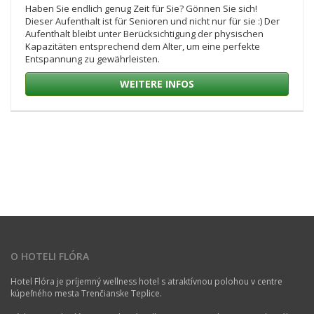
Haben Sie endlich genug Zeit für Sie? Gönnen Sie sich!
Dieser Aufenthalt ist für Senioren und nicht nur für sie :) Der
Aufenthalt bleibt unter Berücksichtigung der physischen
Kapazitäten entsprechend dem Alter, um eine perfekte
Entspannung zu gewährleisten.
WEITERE INFOS
O HOTELI FLÓRA
Hotel Flóra je príjemný wellness hotel s atraktívnou polohou v centre
kúpeľného mesta Trenčianske Teplice.