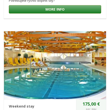
Potrebujete rýchlo doplniť sily?
MORE INFO
175,00 €
Weekend stay
per stay