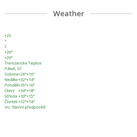
Weather
+
25
°
C
+
26°
+
20°
Trencianske Teplice
Pátek, 07
Sobota
+
26°
+
16°
Neděle
+
32°
+
14°
Pondělí
+
35°
+
16°
Úterý
+
34°
+
18°
Středa
+
30°
+
15°
Čtvrtek
+
32°
+
14°
Viz 7denní předpověď