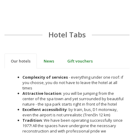
Hotel Tabs
Our hotels
News
Gift vouchers
Complexity of services
- everything under one roof: if
you choose, you do not have to leave the hotel at all
times
Attractive location
: you will be jumping from the
center of the spa town and yet surrounded by beautiful
nature - the spa park starts right in front of the hotel
Excellent accessibility
: by train, bus, D1 motorway,
even the airport is not unrealistic (Trenčín 12 km)
Tradition
: We have been operating successfully since
1977! All the spaces have undergone the necessary
reconstruction and with professional pride we