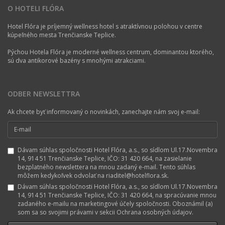
O HOTELI FLÓRA
Hotel Flóra je príjemný wellness hotel s atraktívnou polohou v centre
kúpeľného mesta Trenčianske Teplice.
Pýchou Hotela Flóra je moderné wellness centrum, dominantou ktorého,
sú dva antikorové bazény s mnohými atrakciami.
ODBER NEWSLETTRA
Ak chcete byť informovaný o novinkách, zanechajte nám svoj e-mail:
Dávam súhlas spoločnosti Hotel Flóra, a.s., so sídlom Ul.17.Novembra
14, 914 51 Trenčianske Teplice, IČO: 31 420 664, na zasielanie
bezplatného newslettera na mnou zadaný e-mail. Tento súhlas
môžem kedykoľvek odvolať na riaditel@hotelflora.sk.
Dávam súhlas spoločnosti Hotel Flóra, a.s., so sídlom Ul.17.Novembra
14, 914 51 Trenčianske Teplice, IČO: 31 420 664, na spracúvanie mnou
zadaného e-mailu na marketingové účely spoločnosti. Oboznámil (a)
som sa so svojimi právami v sekcii Ochrana osobných údajov.