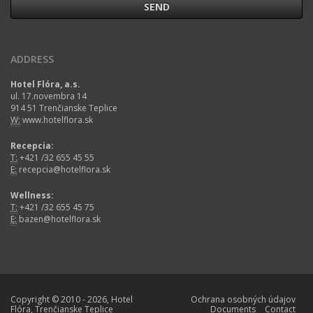
ADDRESS
Hotel Flóra, a.s.
ul. 17.novembra 14
914 51 Trenčianske Teplice
W:
www.hotelflora.sk
Recepcia:
T:
+421 /32 655 45 55
E:
recepcia@hotelflora.sk
Wellness:
T:
+421 /32 655 45 75
E:
bazen@hotelflora.sk
Copyright © 2010 - 2026, Hotel
Ochrana osobných údajov
Flóra, Trenčianske Teplice
Documents
Contact