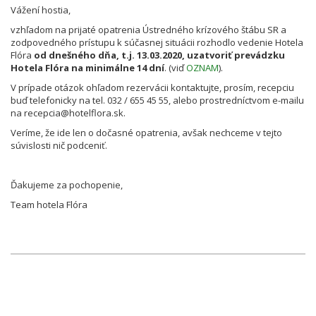
Vážení hostia,
vzhľadom na prijaté opatrenia Ústredného krízového štábu SR a
zodpovedného prístupu k súčasnej situácii rozhodlo vedenie Hotela
Flóra
od dnešného dňa, t.j. 13.03.2020, uzatvoriť prevádzku
Hotela Flóra na minimálne 14 dní
. (viď
OZNAM
).
V prípade otázok ohľadom rezervácii kontaktujte, prosím, recepciu
buď telefonicky na tel. 032 / 655 45 55, alebo prostredníctvom e-mailu
na recepcia@hotelflora.sk.
Veríme, že ide len o dočasné opatrenia, avšak nechceme v tejto
súvislosti nič podceniť.
Ďakujeme za pochopenie,
Team hotela Flóra