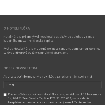
O HOTELI FLÓRA
Hotel Flóra je príjemný wellness hotel s atraktívnou polohou v centre
kúpeľného mesta Trenčianske Teplice.
Pýchou Hotela Flóra je moderné wellness centrum, dominantou ktorého,
sú dva antikorové bazény s mnohými atrakciami.
ODBER NEWSLETTRA
Ak chcete byť informovaný o novinkách, zanechajte nám svoj e-mail:
Dávam súhlas spoločnosti Hotel Flóra, a.s., so sídlom Ul.17.Novembra
14, 914 51 Trenčianske Teplice, IČO: 31 420 664, na zasielanie
bezplatného newslettera na mnou zadaný e-mail. Tento súhlas