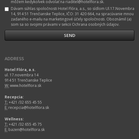
môžem kedykoľvek odvolať na riaditel@hotelflora.sk.
Dávam súhlas spoločnosti Hotel Flóra, a.s., so sídlom Ul.17.Novembra
14, 914 51 Trenčianske Teplice, IČO: 31 420 664, na spracúvanie mnou
zadaného e-mailu na marketingové účely spoločnosti. Oboznámil (a)
som sa so svojimi právami v sekcii Ochrana osobných údajov.
ADDRESS
Hotel Flóra, a.s.
ul. 17.novembra 14
914 51 Trenčianske Teplice
W:
www.hotelflora.sk
Recepcia:
T:
+421 /32 655 45 55
E:
recepcia@hotelflora.sk
Wellness:
T:
+421 /32 655 45 75
E:
bazen@hotelflora.sk