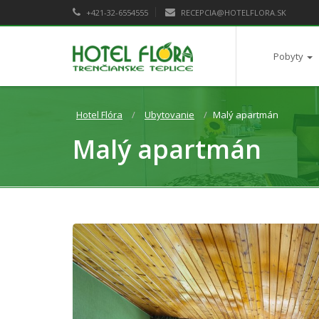
+421-32-6554555
RECEPCIA@HOTELFLORA.SK
Pobyty
Hotel Flóra
Ubytovanie
Malý apartmán
Malý apartmán