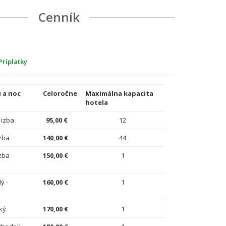
Cenník
Príplatky
 a noc
Celoročne
Maximálna kapacita
hotela
 izba
95,00 €
12
zba
140,00 €
44
zba
150,00 €
1
ý -
160,00 €
1
ký
170,00 €
1