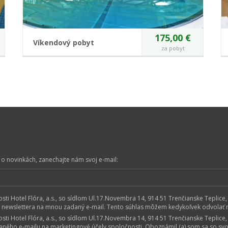
175,00 €
Víkendový pobyt
za pobyt
Potrebujete vypnúť?
Doprajte si víkend, počas ktorého sa nemusíte
starať o nič viac ako o svoj oddych. O všetko
ostatné sa radi postaráme my:)
VIAC O POBYTE
o novinkách, zanechajte nám svoj e-mail:
ti Hotel Flóra, a.s., so sídlom Ul.17.Novembra 14, 914 51 Trenčianske Teplice,
 newslettera na mnou zadaný e-mail. Tento súhlas môžem kedykoľvek odvolať na
ti Hotel Flóra, a.s., so sídlom Ul.17.Novembra 14, 914 51 Trenčianske Teplice,
ého e-mailu na marketingové účely spoločnosti. Oboznámil (a) som sa so svoj