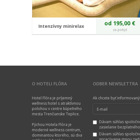
od 195,00 €
Intenzívny minirelax
za pobyt
Potrebujete rýchlo doplniť sily?
VIAC O POBYTE
O HOTELI FLÓRA
ODBER NEWSLETTRA
Hotel Flóra je príjemný
Ak chcete byť informovaný 
wellness hotel s atraktívnou
polohou v centre kúpeľného
mesta Trenčianske Teplice.
Dávam súhlas spoločnos
Pýchou Hotela Flóra je
zasielanie bezplatného
moderné wellness centrum,
Dávam súhlas spoločnos
dominantou ktorého, sú dva
spracúvanie mnou zadan