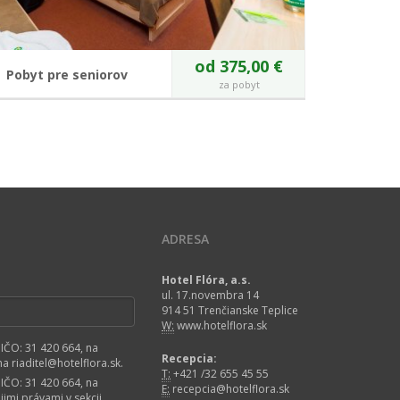
od 375,00 €
Pobyt pre seniorov
za pobyt
Konečne máte dosť času pre seba? Doprajte si ho!
Tento pobyt je určený pre seniorov a nie len pre
nich:) Skladba pobytu rešpektuje fyzické kapacity
zodpovedajúce veku v rámci zabezpečenia
dokonalého relaxu.
VIAC O POBYTE
ADRESA
Hotel Flóra, a.s.
ul. 17.novembra 14
914 51 Trenčianske Teplice
W:
www.hotelflora.sk
 IČO: 31 420 664, na
Recepcia:
 riaditel@hotelflora.sk.
T:
+421 /32 655 45 55
 IČO: 31 420 664, na
E:
recepcia@hotelflora.sk
imi právami v sekcii