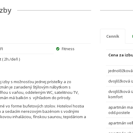
izby
Cenník
FI
Fitness
Cena za izbu
( 2h./deň )
jednolôžková
dvojlôžková i
izby s možnosťou jednej prísteľky a zo
tmán je zariadený štýlovým nábytkom s
dvojlôžková i
ňou s vaňou, oddeleným WC, satelitnou TV,
komfort
rtmán má balkón s výhľadom do prírody.
é vo forme bufetových stolov. Hoteloví hostia
apartmán mal
ým a sedacím nerezovým bazénom s vodnými
odd.postele
nkovou inhaláciou, fínskou saunou, tepidáriom a
apartmán veľ