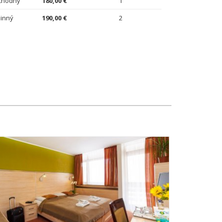
chodný
180,00 €
1
inný
190,00 €
2