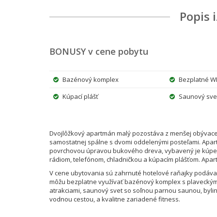
Popis 
BONUSY v cene pobytu
Bazénový komplex
Bezplatné WI
Kúpací plášť
Saunový svet 
Dvojlôžkový apartmán malý pozostáva z menšej obývacej 
samostatnej spálne s dvomi oddelenými posteľami. Apar
povrchovou úpravou bukového dreva, vybavený je kúpeľ
rádiom, telefónom, chladničkou a kúpacím plášťom. Apa
V cene ubytovania sú zahrnuté hotelové raňajky podávan
môžu bezplatne využívať bazénový komplex s plaveck
atrakciami, saunový svet so soľnou parnou saunou, byli
vodnou cestou, a kvalitne zariadené fitness.