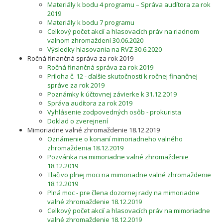
Materiály k bodu 4 programu – Správa audítora za rok
2019
Materiály k bodu 7 programu
Celkový počet akcií a hlasovacích práv na riadnom
valnom zhromaždení 30.06.2020
Výsledky hlasovania na RVZ 30.6.2020
Ročná finančná správa za rok 2019
Ročná finančná správa za rok 2019
Príloha č. 12 - ďalšie skutočnosti k ročnej finančnej
správe za rok 2019
Poznámky k účtovnej závierke k 31.12.2019
Správa audítora za rok 2019
Vyhlásenie zodpovedných osôb - prokurista
Doklad o zverejnení
Mimoriadne valné zhromaždenie 18.12.2019
Oznámenie o konaní mimoriadneho valného
zhromaždenia 18.12.2019
Pozvánka na mimoriadne valné zhromaždenie
18.12.2019
Tlačivo plnej moci na mimoriadne valné zhromaždenie
18.12.2019
Plná moc - pre člena dozornej rady na mimoriadne
valné zhromaždenie 18.12.2019
Celkový počet akcií a hlasovacích práv na mimoriadne
valné zhromaždenie 18.12.2019