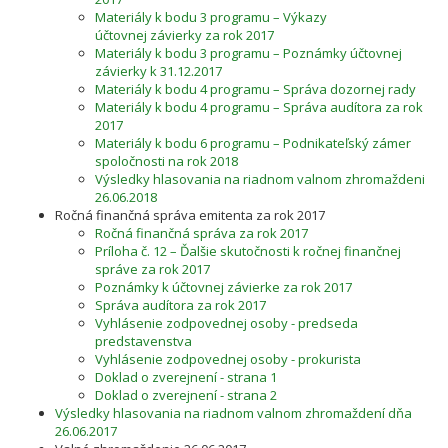
Materiály k bodu 3 programu – Výkazy
účtovnej závierky za rok 2017
Materiály k bodu 3 programu – Poznámky účtovnej
závierky k 31.12.2017
Materiály k bodu 4 programu – Správa dozornej rady
Materiály k bodu 4 programu – Správa audítora za rok
2017
Materiály k bodu 6 programu – Podnikateľský zámer
spoločnosti na rok 2018
Výsledky hlasovania na riadnom valnom zhromaždeni
26.06.2018
Ročná finančná správa emitenta za rok 2017
Ročná finančná správa za rok 2017
Príloha č. 12 – Ďalšie skutočnosti k ročnej finančnej
správe za rok 2017
Poznámky k účtovnej závierke za rok 2017
Správa audítora za rok 2017
Vyhlásenie zodpovednej osoby - predseda
predstavenstva
Vyhlásenie zodpovednej osoby - prokurista
Doklad o zverejnení - strana 1
Doklad o zverejnení - strana 2
Výsledky hlasovania na riadnom valnom zhromaždení dňa
26.06.2017