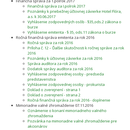
Finančná správa za 1.polrok 2017
Finančná správa za I.polrok 2017
Poznámky k priebežnej účtovnej závierke Hotel Flóra,
a.s. k 30.06.2017
Vyhlásenie zodpovedných osôb - §35,ods.2 zákona o
burze
Vyhlásenie emitenta - § 35, ods.11 zákona o burze
Ročná finančná správa emitenta za rok 2016
Ročná správa za rok 2016
Príloha č. 12 – Ďalšie skutočnosti k ročnej správe za rok
2016
Poznámky k účtovnej závierke za rok 2016
Správa audítora za rok 2016
Dodatok správy audítora za rok 2016
Vyhlásenie zodpovednej osoby - predseda
predstavenstva
Vyhlásenie zodpovednej osoby - prokurista
Doklad o zverejnení - strana 1
Doklad o zverejnení - strana 2
Ročná finančná správa za rok 2016 - doplnenie
Mimoriadne valné zhromaždenie 07.11.2016
Oznámenie o konaní mimoriadneho valného
zhromaždenia
Pozvánka na mimoriadne valné zhromaždenie pre
akcionárov