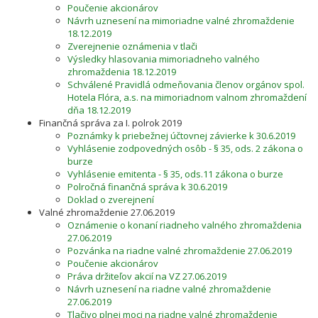
Poučenie akcionárov
Návrh uznesení na mimoriadne valné zhromaždenie
18.12.2019
Zverejnenie oznámenia v tlači
Výsledky hlasovania mimoriadneho valného
zhromaždenia 18.12.2019
Schválené Pravidlá odmeňovania členov orgánov spol.
Hotela Flóra, a.s. na mimoriadnom valnom zhromaždení
dňa 18.12.2019
Finančná správa za I. polrok 2019
Poznámky k priebežnej účtovnej závierke k 30.6.2019
Vyhlásenie zodpovedných osôb - § 35, ods. 2 zákona o
burze
Vyhlásenie emitenta - § 35, ods.11 zákona o burze
Polročná finančná správa k 30.6.2019
Doklad o zverejnení
Valné zhromaždenie 27.06.2019
Oznámenie o konaní riadneho valného zhromaždenia
27.06.2019
Pozvánka na riadne valné zhromaždenie 27.06.2019
Poučenie akcionárov
Práva držiteľov akcií na VZ 27.06.2019
Návrh uznesení na riadne valné zhromaždenie
27.06.2019
Tlačivo plnej moci na riadne valné zhromaždenie