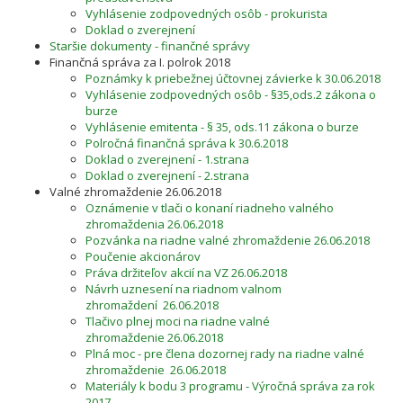
Vyhlásenie zodpovedných osôb - prokurista
Doklad o zverejnení
Staršie dokumenty - finančné správy
Finančná správa za I. polrok 2018
Poznámky k priebežnej účtovnej závierke k 30.06.2018
Vyhlásenie zodpovedných osôb - §35,ods.2 zákona o
burze
Vyhlásenie emitenta - § 35, ods.11 zákona o burze
Polročná finančná správa k 30.6.2018
Doklad o zverejnení - 1.strana
Doklad o zverejnení - 2.strana
Valné zhromaždenie 26.06.2018
Oznámenie v tlači o konaní riadneho valného
zhromaždenia 26.06.2018
Pozvánka na riadne valné zhromaždenie 26.06.2018
Poučenie akcionárov
Práva držiteľov akcií na VZ 26.06.2018
Návrh uznesení na riadnom valnom
zhromaždení 26.06.2018
Tlačivo plnej moci na riadne valné
zhromaždenie 26.06.2018
Plná moc - pre člena dozornej rady na riadne valné
zhromaždenie 26.06.2018
Materiály k bodu 3 programu - Výročná správa za rok
2017