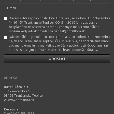
Dávam súhlas spoločnosti Hotel Flóra, a.s., so sídlom Ul.17.Novembra
14, 914 51 Trenčianske Teplice, IČO: 31 420 664, na zasielanie
bezplatného newslettera na mnou zadaný e-mail. Tento súhlas
môžem kedykoľvek odvolať na riaditel@hotelflora.sk.
Dávam súhlas spoločnosti Hotel Flóra, a.s., so sídlom Ul.17.Novembra
14, 914 51 Trenčianske Teplice, IČO: 31 420 664, na spracúvanie mnou
zadaného e-mailu na marketingové účely spoločnosti. Oboznámil (a)
som sa so svojimi právami v sekcii Ochrana osobných údajov.
ADRESA
Hotel Flóra, a.s.
ul. 17.novembra 14
914 51 Trenčianske Teplice
W:
www.hotelflora.sk
Recepcia:
T:
+421 /32 655 45 55