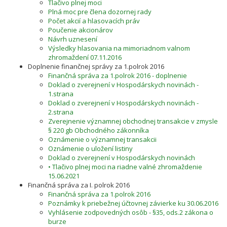
Tlačivo plnej moci
Plná moc pre člena dozornej rady
Počet akcií a hlasovacích práv
Poučenie akcionárov
Návrh uznesení
Výsledky hlasovania na mimoriadnom valnom
zhromaždení 07.11.2016
Doplnenie finančnej správy za 1.polrok 2016
Finančná správa za 1.polrok 2016 - doplnenie
Doklad o zverejnení v Hospodárskych novinách -
1.strana
Doklad o zverejnení v Hospodárskych novinách -
2.strana
Zverejnenie významnej obchodnej transakcie v zmysle
§ 220 gb Obchodného zákonníka
Oznámenie o významnej transakcii
Oznámenie o uložení listiny
Doklad o zverejnení v Hospodárskych novinách
• Tlačivo plnej moci na riadne valné zhromaždenie
15.06.2021
Finančná správa za I. polrok 2016
Finančná správa za 1.polrok 2016
Poznámky k priebežnej účtovnej závierke ku 30.06.2016
Vyhlásenie zodpovedných osôb - §35, ods.2 zákona o
burze