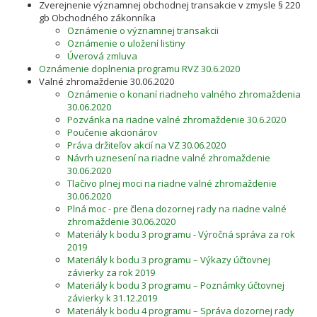
Zverejnenie významnej obchodnej transakcie v zmysle § 220
gb Obchodného zákonníka
Oznámenie o významnej transakcii
Oznámenie o uložení listiny
Úverová zmluva
Oznámenie doplnenia programu RVZ 30.6.2020
Valné zhromaždenie 30.06.2020
Oznámenie o konaní riadneho valného zhromaždenia
30.06.2020
Pozvánka na riadne valné zhromaždenie 30.6.2020
Poučenie akcionárov
Práva držiteľov akcií na VZ 30.06.2020
Návrh uznesení na riadne valné zhromaždenie
30.06.2020
Tlačivo plnej moci na riadne valné zhromaždenie
30.06.2020
Plná moc - pre člena dozornej rady na riadne valné
zhromaždenie 30.06.2020
Materiály k bodu 3 programu - Výročná správa za rok
2019
Materiály k bodu 3 programu – Výkazy účtovnej
závierky za rok 2019
Materiály k bodu 3 programu – Poznámky účtovnej
závierky k 31.12.2019
Materiály k bodu 4 programu – Správa dozornej rady