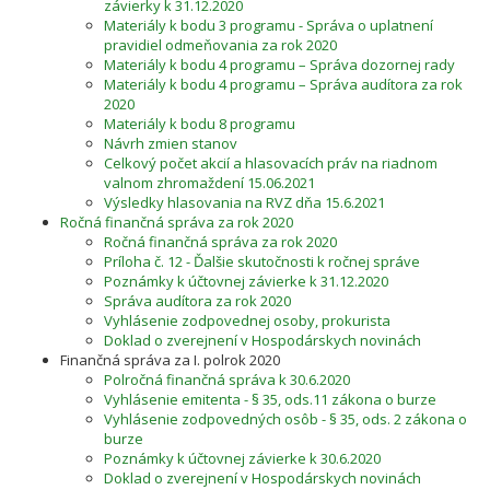
závierky k 31.12.2020
Materiály k bodu 3 programu - Správa o uplatnení
pravidiel odmeňovania za rok 2020
Materiály k bodu 4 programu – Správa dozornej rady
Materiály k bodu 4 programu – Správa audítora za rok
2020
Materiály k bodu 8 programu
Návrh zmien stanov
Celkový počet akcií a hlasovacích práv na riadnom
valnom zhromaždení 15.06.2021
Výsledky hlasovania na RVZ dňa 15.6.2021
Ročná finančná správa za rok 2020
Ročná finančná správa za rok 2020
Príloha č. 12 - Ďalšie skutočnosti k ročnej správe
Poznámky k účtovnej závierke k 31.12.2020
Správa audítora za rok 2020
Vyhlásenie zodpovednej osoby, prokurista
Doklad o zverejnení v Hospodárskych novinách
Finančná správa za I. polrok 2020
Polročná finančná správa k 30.6.2020
Vyhlásenie emitenta - § 35, ods.11 zákona o burze
Vyhlásenie zodpovedných osôb - § 35, ods. 2 zákona o
burze
Poznámky k účtovnej závierke k 30.6.2020
Doklad o zverejnení v Hospodárskych novinách