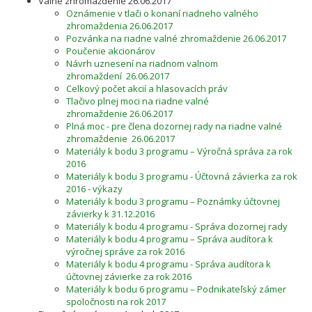
Valné zhromaždenie 26.06.2017
Oznámenie v tlači o konaní riadneho valného
zhromaždenia 26.06.2017
Pozvánka na riadne valné zhromaždenie 26.06.2017
Poučenie akcionárov
Návrh uznesení na riadnom valnom
zhromaždení 26.06.2017
Celkový počet akcií a hlasovacích práv
Tlačivo plnej moci na riadne valné
zhromaždenie 26.06.2017
Plná moc - pre člena dozornej rady na riadne valné
zhromaždenie 26.06.2017
Materiály k bodu 3 programu – Výročná správa za rok
2016
Materiály k bodu 3 programu - Účtovná závierka za rok
2016 - výkazy
Materiály k bodu 3 programu – Poznámky účtovnej
závierky k 31.12.2016
Materiály k bodu 4 programu - Správa dozornej rady
Materiály k bodu 4 programu – Správa audítora k
výročnej správe za rok 2016
Materiály k bodu 4 programu - Správa audítora k
účtovnej závierke za rok 2016
Materiály k bodu 6 programu – Podnikateľský zámer
spoločnosti na rok 2017