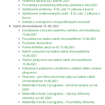
Finančná správa za I. polrok 2021
Poznámky k priebežnej účtovnej závierke k 30.6.2021
Vyhlásenie emitenta - § 35, ods.11 zákona o burze
Vyhlásenie zodpovedných osôb - § 35, ods. 2 zákona o
burze
Doklad o zverejnení v Hospodárskych novinách
Valné zhromaždenie 15. 06. 2021
Oznámenie o konaní riadneho valného zhromaždenia
15.06.2021
Pozvánka na riadne valné zhromaždenie 15.06.2021
Poučenie akcionárov
Práva držiteľov akcií na VZ 15.06.2021
Návrh uznesení na riadne valné zhromaždenie
15.06.2021
Tlačivo plnej moci na riadne valné zhromaždenie
15.06.2021
Inštrukcie k prijímaniu oznámení o udelení alebo zmene
plnej moci
Plná moc - pre člena dozornej rady na riadne valné
zhromaždenie 15.06.2021
Materiály k bodu 3 programu - Výročná správa za rok
2020
Materiály k bodu 3 programu – Výkazy účtovnej
závierky za rok 2020
Materiály k bodu 3 programu – Poznámky účtovnej