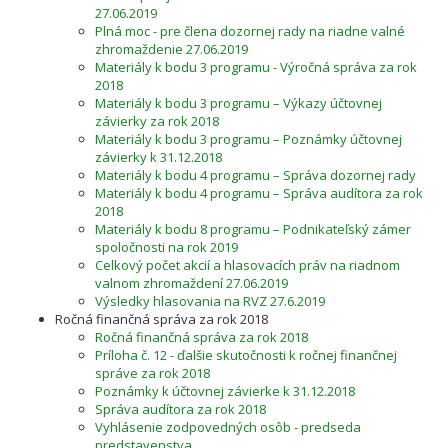
27.06.2019
Plná moc - pre člena dozornej rady na riadne valné
zhromaždenie 27.06.2019
Materiály k bodu 3 programu - Výročná správa za rok
2018
Materiály k bodu 3 programu – Výkazy účtovnej
závierky za rok 2018
Materiály k bodu 3 programu – Poznámky účtovnej
závierky k 31.12.2018
Materiály k bodu 4 programu – Správa dozornej rady
Materiály k bodu 4 programu – Správa audítora za rok
2018
Materiály k bodu 8 programu – Podnikateľský zámer
spoločnosti na rok 2019
Celkový počet akcií a hlasovacích práv na riadnom
valnom zhromaždení 27.06.2019
Výsledky hlasovania na RVZ 27.6.2019
Ročná finančná správa za rok 2018
Ročná finančná správa za rok 2018
Príloha č. 12 - ďalšie skutočnosti k ročnej finančnej
správe za rok 2018
Poznámky k účtovnej závierke k 31.12.2018
Správa audítora za rok 2018
Vyhlásenie zodpovedných osôb - predseda
predstavenstva